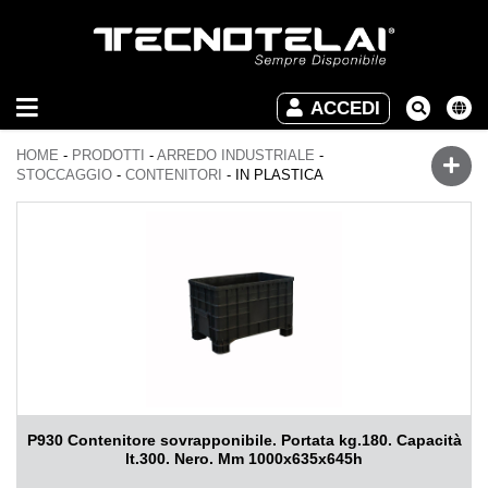
ARREDO
ACCEDI
INDUSTRIALE
HOME
-
PRODOTTI
-
ARREDO INDUSTRIALE
-
ARREDO
STOCCAGGIO
-
CONTENITORI
-
IN PLASTICA
UFFICIO
DOWNLOAD
VIDEO
CONTATTI
P930 Contenitore sovrapponibile. Portata kg.180. Capacità
lt.300. Nero. Mm 1000x635x645h