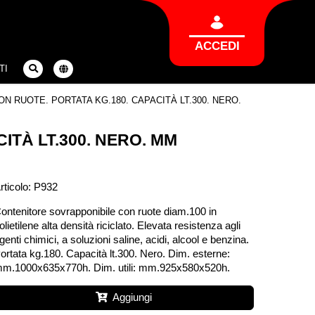
ACCEDI
TI
 RUOTE. PORTATA KG.180. CAPACITÀ LT.300. NERO.
TÀ LT.300. NERO. MM
rticolo: P932
ontenitore sovrapponibile con ruote diam.100 in
olietilene alta densità riciclato. Elevata resistenza agli
genti chimici, a soluzioni saline, acidi, alcool e benzina.
ortata kg.180. Capacità lt.300. Nero. Dim. esterne:
m.1000x635x770h. Dim. utili: mm.925x580x520h.
Aggiungi