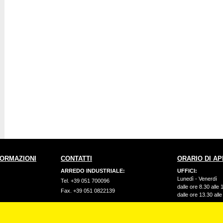
FORMAZIONI
CONTATTI
ORARIO DI A
ARREDO INDUSTRIALE:
UFFICI:
Lunedì - Venerdì
Tel. +39 051 700096
dalle ore 8.30 alle 
Fax. +39 051 0822139
dalle ore 13.30 all
endita
ARREDO UFFICIO:
MAGAZZINI:
ormità
Tel. +39 051 703720
Lunedì - Venerdì
gamento