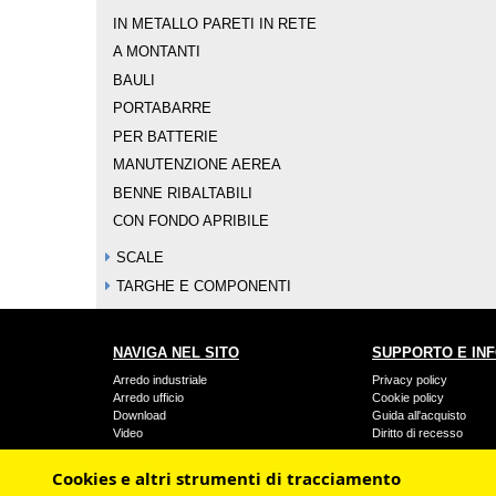
IN METALLO PARETI IN RETE
A MONTANTI
BAULI
PORTABARRE
PER BATTERIE
MANUTENZIONE AEREA
BENNE RIBALTABILI
CON FONDO APRIBILE
SCALE
TARGHE E COMPONENTI
NAVIGA NEL SITO
SUPPORTO E IN
Arredo industriale
Privacy policy
Arredo ufficio
Cookie policy
Download
Guida all'acquisto
Video
Diritto di recesso
Contatti
Condizioni generali di v
Garanzia legale di conf
Cookies e altri strumenti di tracciamento
Prezzo e metodi di pa