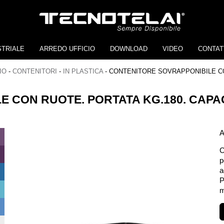
STRIALE
ARREDO UFFICIO
DOWNLOAD
VIDEO
CONTAT
IO
-
CONTENITORI
-
IN PLASTICA
-
CONTENITORE SOVRAPPONIBILE CON
 CON RUOTE. PORTATA KG.180. CAPACI
A
C
p
a
P
m