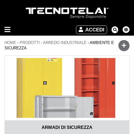
ARREDO
ACCEDI
INDUSTRIALE
HOME
-
PRODOTTI
-
ARREDO INDUSTRIALE
-
AMBIENTE E
ARREDO
SICUREZZA
UFFICIO
DOWNLOAD
VIDEO
CONTATTI
ARMADI DI SICUREZZA