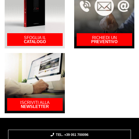
SFOGLIA IL
RICHIEDI UN
CATALOGO
PREVENTIVO
ISCRIVITI ALLA
NEWSLETTER
TEL. +39 051 700096