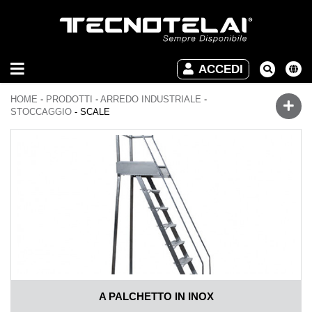
ARREDO
ACCEDI
INDUSTRIALE
HOME
-
PRODOTTI
-
ARREDO INDUSTRIALE
-
ARREDO
STOCCAGGIO
-
SCALE
UFFICIO
DOWNLOAD
VIDEO
CONTATTI
A PALCHETTO IN INOX