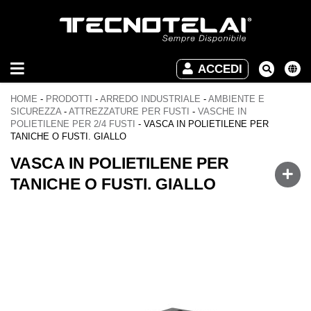
ARREDO
ACCEDI
INDUSTRIALE
HOME
-
PRODOTTI
-
ARREDO INDUSTRIALE
-
AMBIENTE E
ARREDO
SICUREZZA
-
ATTREZZATURE PER FUSTI
-
VASCHE IN
POLIETILENE PER 2/4 FUSTI
-
VASCA IN POLIETILENE PER
UFFICIO
TANICHE O FUSTI. GIALLO
DOWNLOAD
VASCA IN POLIETILENE PER
TANICHE O FUSTI. GIALLO
VIDEO
CONTATTI