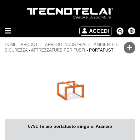
ARREDO
ACCEDI
INDUSTRIALE
HOME
-
PRODOTTI
-
ARREDO INDUSTRIALE
-
AMBIENTE E
ARREDO
SICUREZZA
-
ATTREZZATURE PER FUSTI
-
PORTAFUSTI
UFFICIO
DOWNLOAD
VIDEO
CONTATTI
0791 Telaio portafusto singolo. Arancio