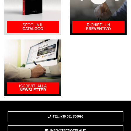
SFOGLIA IL
RICHIEDI UN
CATALOGO
PREVENTIVO
ISCRIVITI ALLA
NEWSLETTER
TEL. +39 051 700096
INFO@TECNOTELAI.IT