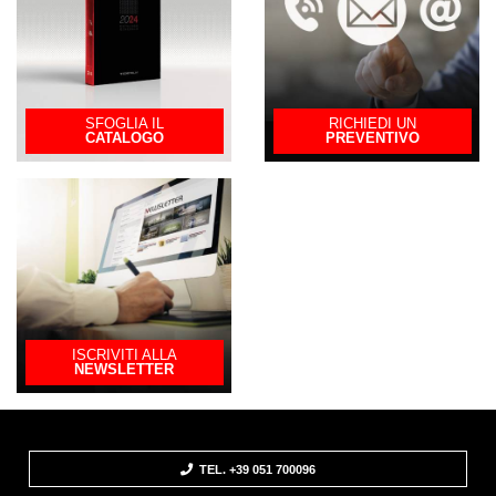
SFOGLIA IL
RICHIEDI UN
CATALOGO
PREVENTIVO
ISCRIVITI ALLA
NEWSLETTER
TEL. +39 051 700096