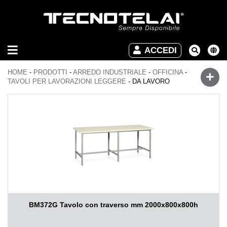
ARREDO
ACCEDI
INDUSTRIALE
HOME
-
PRODOTTI
-
ARREDO INDUSTRIALE
-
OFFICINA
-
ARREDO
TAVOLI PER LAVORAZIONI LEGGERE
-
DA LAVORO
UFFICIO
DOWNLOAD
VIDEO
CONTATTI
BM372G Tavolo con traverso mm 2000x800x800h