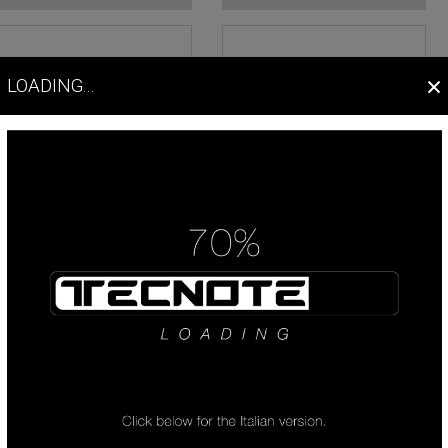
×
LOADING...
ACCESSORI
BOCCOLE PER
CASSETTI