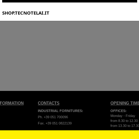
SHOP.TECNOTELAI.IT
NFORMATION
CONTACTS
OPENING TIM
INDUSTRIAL FORNITURES:
OFFICES:
Monday - Friday
Ph. +39 051 700096
from 8.30 to 12.30
Fax. +39 051 0822139
from 13.30 to 17.3
sales
OFFICE LINE:
STORES:
formity
Ph. +39 051 703720