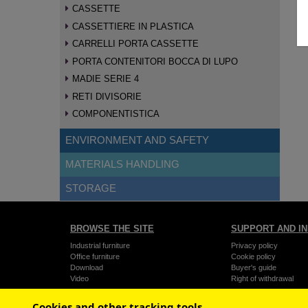
CASSETTE
CASSETTIERE IN PLASTICA
CARRELLI PORTA CASSETTE
PORTA CONTENITORI BOCCA DI LUPO
MADIE SERIE 4
RETI DIVISORIE
COMPONENTISTICA
ENVIRONMENT AND SAFETY
MATERIALS HANDLING
STORAGE
BROWSE THE SITE
SUPPORT AND I
Industrial furniture
Privacy policy
Office furniture
Cookie policy
Download
Buyer's guide
Video
Right of withdrawal
Contacts
General conditions of 
Legal guarantee of con
Cookies and other tracking tools