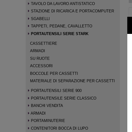
TAVOLO DA LAVORO ANTISTATICO
STAZIONE DI RICARICA E PORTACOMPUTER
SGABELLI
TAPPETI, PEDANE, CAVALLETTO
PORTAUTENSILI SERIE STARK
CASSETTIERE
ARMADI
SU RUOTE
ACCESSORI
BOCCOLE PER CASSETTI
MATERIALE DI SEPARAZIONE PER CASSETTI
PORTAUTENSILI SERIE 900
PORTAUTENSILE SERIE CLASSICO
BANCHI VENDITA
ARMADI
PORTAMINUTERIE
CONTENITORI BOCCA DI LUPO