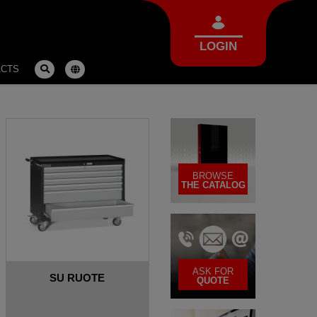
LOGIN
ACTS
BROWSE
THE CATALOG
ASK FOR
SU RUOTE
QUOTE