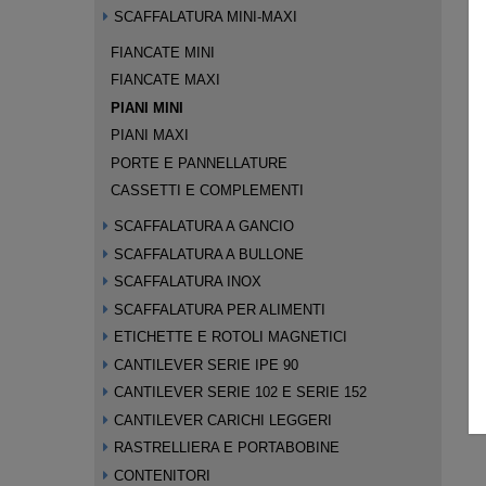
SCAFFALATURA MINI-MAXI
FIANCATE MINI
FIANCATE MAXI
PIANI MINI
PIANI MAXI
PORTE E PANNELLATURE
CASSETTI E COMPLEMENTI
SCAFFALATURA A GANCIO
SCAFFALATURA A BULLONE
SCAFFALATURA INOX
SCAFFALATURA PER ALIMENTI
ETICHETTE E ROTOLI MAGNETICI
CANTILEVER SERIE IPE 90
CANTILEVER SERIE 102 E SERIE 152
CANTILEVER CARICHI LEGGERI
RASTRELLIERA E PORTABOBINE
CONTENITORI