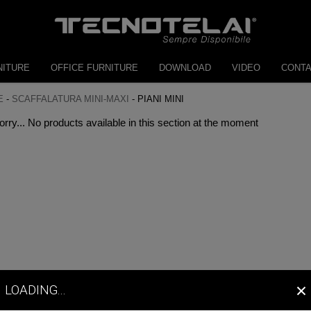
NITURE
OFFICE FURNITURE
DOWNLOAD
VIDEO
CONT
E
-
SCAFFALATURA MINI-MAXI
-
PIANI MINI
orry... No products available in this section at the moment
×
LOADING...