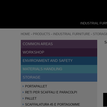
INDUSTRIAL FUR
HOME
-
PRODUCTS
-
INDUSTRIAL FURNITURE
-
STORAG
S
COMMON AREAS
WORKSHOP
ENVIRONMENT AND SAFETY
MATERIALS HANDLING
STORAGE
PORTAPALLET
RETI PER SCAFFALI E PARACOLPI
PALLET
SCAFFALATURA 45 E PORTAGOMME