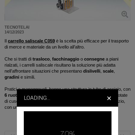
TECNOTELAI
14/12/2023
Il
carrello saliscale
C059
è la scelta più efficace per il trasporto
di merce e materiale da un livello all’altro.
Che si tratti di
trasloco
,
facchinaggio
o
consegne
a piani
rialzati, i carrelli saliscale risultano la soluzione più adatta
nell’affrontare situazioni che presentano
dislivelli
,
scale
,
gradini
e simili.
Pratici e maneggevoli, hanno una struttura in tubo di acciaio, con
×
6 ruote rotanti
in gomma piena dal diametro di 150 mm dotate
LOADING...
di cuscinetti e una
pedana
maggiorata ribaltabile salvaspazio,
con una portata di Kg 280/200 su scala.