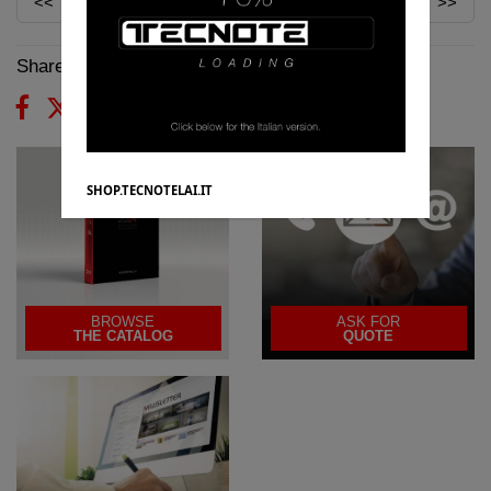
<<
>>
Share on:
SHOP.TECNOTELAI.IT
BROWSE
ASK FOR
THE CATALOG
QUOTE