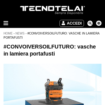
ARREDO
ACCEDI
INDUSTRIALE
HOME
-
NEWS
-
#CONVOIVERSOILFUTURO: VASCHE IN LAMIERA
ARREDO
PORTAFUSTI
UFFICIO
#CONVOIVERSOILFUTURO: vasche
in lamiera portafusti
DOWNLOAD
VIDEO
CONTATTI